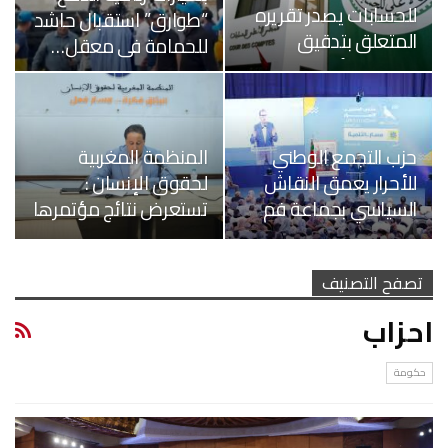
للحسابات يصدر تقريره
“طوارق” استقبال حاشد
المتعلق بتدقيق
للحمامة في معقل…
حسابات الأحزاب…
حزب التجمع الوطني
المنظمة المغربية
للأحرار يعمق النقاش
لحقوق الإنسان :
السياسي بجماعة فم
تستعرض نتائج مؤتمرها
الواد
في ندوة صحفية
تصفح التصنيف
احزاب
حكومة