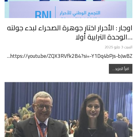
اوجار : الأحرار اختار جوهرة الصحراء لبدء جولته
…الوحدة الترابية أولا
السبت 3 مايو 2025
https://youtu.be/ZQX3RVfk2B4?si=-Y1Dq4bPjs-bJwBZ…
اقرأ المزيد...