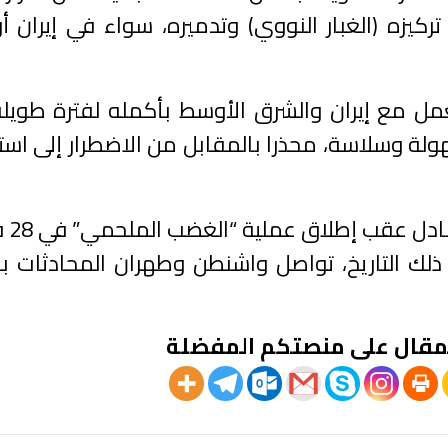
ركيزه (الغبار النووي) وتدميره، سواء في إيران أ
عمل مع إيران والشرق الأوسط بأكمله لفترة طويل
لة وسلاسة، محذرا بالمقابل من الاضطرار إلى است
وبعد أكثر من ش
اق النار في 8 أبريل. ومنذ ذلك التاريخ، تواصل واشنطن وطهران المحادث
مقال على منصتكم المفضلة