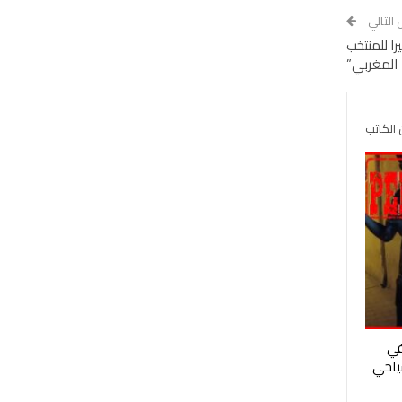
 التالي
را للمنتخب
المغربي”
 الكاتب
في
سياحي