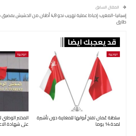
المقال السابق
إسبانيا-المغرب: إحباط عملية تهريب نحو 4,8 أطنان من الحشيش بم
طارق
قد يعجبك ايضا
الواجهة
الواجهة
سلطنة عُمان تفتح أبوابها للمغاربة دون تأشيرة
المختبر الوطني 
لمدة 14 يوما
على شهادة الاع