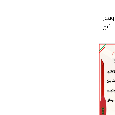
وفور
كثير