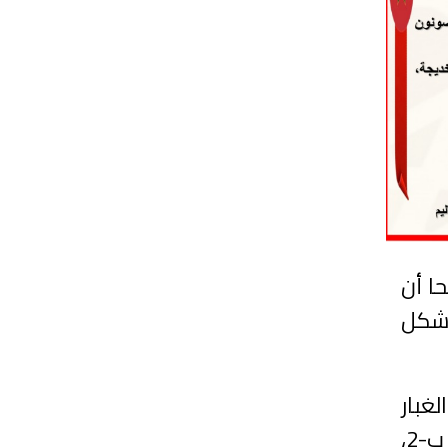
ا أن
ي شكل
غبار
النووي المدفون في أعماق جبال الجرانيت الغائرة القوية، بفضل قاذفاتنا الجميلة من طراز ب-2،