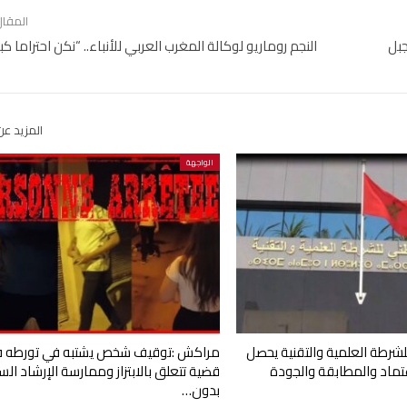
المقال
ضيق جبل
النجم روماريو لوكالة المغرب العربي للأنباء.. “نكن احتراما كبي
المزيد عن
الواجهة
للشرطة العلمية والتقنية يحصل
مراكش :توقيف شخص يشتبه في تورطه 
تماد والمطابقة والجودة
قضية تتعلق بالابتزاز وممارسة الإرشاد ال
بدون…