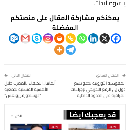
ينسوه أبدا “.
يمكنكم مشاركة المقال على منصتكم
المفضلة
المقال السابق
المقال التالي
المفوضية الأوروبية تدعو تسع
ألمانيا.. الاحتفاء بالمغرب خلال
دول إلى الرفع التدريجي لإجراءات
الأمسية القنصلية لجمعية
المراقبة على الحدود الداخلية
“دوسلدورفر يونغس”
قد يعجبك ايضا
الكل
الواجهة
الواجهة