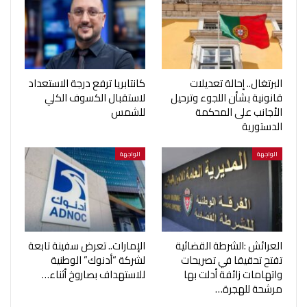
البرتغال.. إحالة تعديلات
كانتابريا ترفع درجة الاستعداد
قانونية بشأن اللجوء وترحيل
لاستقبال الكسوف الكلي
الأجانب على المحكمة
للشمس
الدستورية
الواجهة
الواجهة
العرائش :الشرطة القضائية
الإمارات.. تعرض سفينة تابعة
تفتح تحقيقا في تصريحات
لشركة “أدنوك” الوطنية
واتهامات زائفة أدلت بها
للاستهداف بصاروخ أثناء…
مرشحة للهجرة…