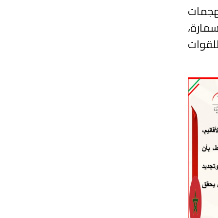
لهجمات
سمارة،
للقوات