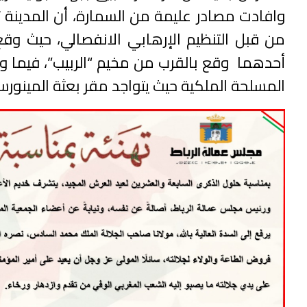
وافادت مصادر عليمة من السمارة، أن المدينة ت
من قبل التنظيم الإرهابي الانفصالي، حيث وق
أحدهما وقع بالقرب من مخيم “الربيب”، فيما وق
المسلحة الملكية حيث يتواجد مقر بعثة المينورس