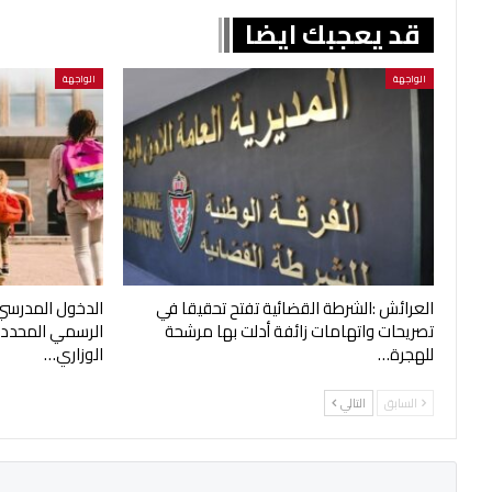
قد يعجبك ايضا
الواجهة
الواجهة
العرائش :الشرطة القضائية تفتح تحقيقا في
الدخول المدرسي
تصريحات واتهامات زائفة أدلت بها مرشحة
الرسمي المحدد 
للهجرة…
الوزاري…
السابق
التالي