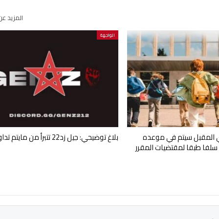
المزيد عن
الواجهة
 المقبل سیتم في موعده
بلاغ توضيحي: جيل زد22 تتبرأ من مايتم تداوله
سلفا طبقا لمقتضیات المقرر