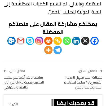
المنظمة. وبالتالي، تم تسليم الكميات المكتشفة إلى
اللجنة الدولية للصليب الأحمر”.
يمكنكم مشاركة المقال على منصتكم
المفضلة
المقال السابق
المقال التالي
سلطات النيجر تمهل السفير
شاهد :نايف أكرد نجم منتخب
الفرنسي 48 ساعة لمغادرة
المغرب يتحدث لـCNN عن تأثير
البلاد وفرنسا ترفض
والدته والركراكي
قد يعجبك ايضا
الكل