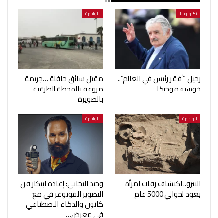
تكنولوجيا
الواجهة
رحيل “أفقر رئيس في العالم”..
مقتل سائق حافلة …جريمة
خوسيه موخيكا
مروعة بالمحطة الطرقية
بالصويرة
الواجهة
الواجهة
البيرو.. اكتشاف رفات امرأة
وحيد التجاني: إعادة ابتكار فن
يعود لحوالي 5000 عام
التصوير الفوتوغرافي مع
كانون والذكاء الاصطناعي
في معرض…