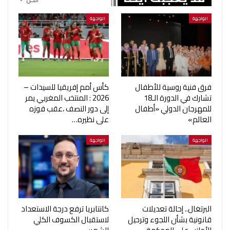
الواجهة
الواجهة
فرق فنية روسية للأطفال
كأس أمم إفريقيا للسيدات –
تشارك في الدورة الـ18
2026 : المنتخب المغربي يمر
للمهرجان الدولي «أطفال
إلى دور النصف ،عقب فوزه
العالم»
على نظيره…
الواجهة
الواجهة
البرتغال.. إحالة تعديلات
كانتابريا ترفع درجة الاستعداد
قانونية بشأن اللجوء وترحيل
لاستقبال الكسوف الكلي