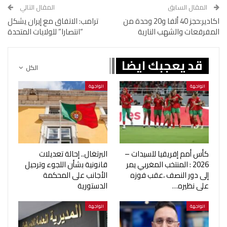
المقال السابق
المقال التالي
اكادير:حجز 40 ألفا و20 وحدة من
ترامب: الاتفاق مع إيران يشكل
المفرقعات والشهب النارية
“انتصارا” للولايات المتحدة
قد يعجبك ايضا
الكل
الواجهة
الواجهة
كأس أمم إفريقيا للسيدات –
البرتغال.. إحالة تعديلات
2026 : المنتخب المغربي يمر
قانونية بشأن اللجوء وترحيل
إلى دور النصف ،عقب فوزه
الأجانب على المحكمة
على نظيره…
الدستورية
الواجهة
الواجهة