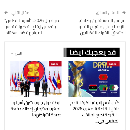
المقال السابق
المقال التالي
مجلس المستشارين يصادق
مونديال 2026.. “أسود الاطلس”
بالإجماع على مشروع القانون
يرفعون إيقاع التحضيرات تحسبا
المتعلق بالخبراء القضائيين
لمواجهة ضد اسكتلندا
قد يعجبك ايضا
الكل
الواجهة
الواجهة
كأس أمم إفريقيا لكرة القدم
رابطة دول جنوب شرق آسيا و
داخل القاعة (المغرب 2026
المغرب يعتزمان إعطاء دفعة
)..القرعة تضع المنتخب
جديدة لشراكتهما
المغربي في…