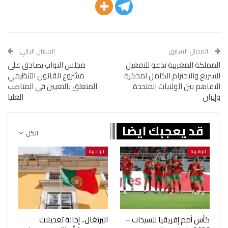
المقال السابق
المقال التالي
المملكة المغربية تدعو للتفعيل
مجلس النواب يصادق على
السريع والاحترام الكامل لمذكرة
مشروع القانون التنظيمي
التفاهم بين الولايات المتحدة
المتعلق بالتعيين في المناصب
وإيران
العليا
قد يعجبك ايضا
الكل
الواجهة
الواجهة
كأس أمم إفريقيا للسيدات –
البرتغال.. إحالة تعديلات