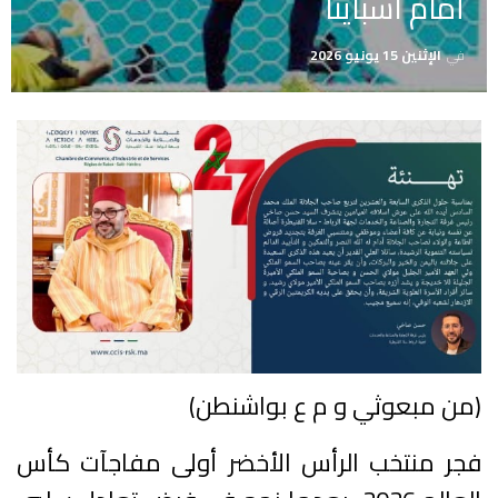
أمام اسباينا
في
الإثنين 15 يونيو 2026
(من مبعوثي و م ع بواشنطن)
فجر منتخب الرأس الأخضر أولى مفاجآت كأس