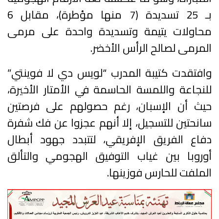
بـ 25 تسديدة (7 منها مؤطرة)، مقابل 6
محاولات يتيمة وتسديدة واحدة على مرمى
المرمى لصالح الرأس الأخضر.
وافتقدت كتيبة المدرب “لويس دي لا فوينتي”
للنجاعة واللمسة الحاسمة في الأمتار الأخيرة،
حيث أن الإسبان، رغم حصولهم على فرصتين
سانحتين للتسجيل، إلا أنهم عجزوا عن فك شفرة
دفاع الفريق الإفريقي، لتتبدد جهود أبطال
أوروبا بين غياب التوفيق الهجومي والتألق
الملفت للحارس فوزينها.