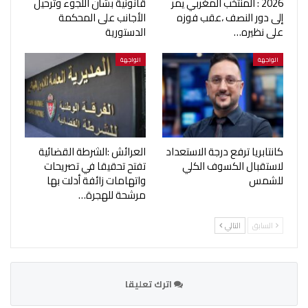
2026 : المنتخب المغربي يمر
قانونية بشأن اللجوء وترحيل
إلى دور النصف ،عقب فوزه
الأجانب على المحكمة
على نظيره…
الدستورية
الواجهة
الواجهة
كانتابريا ترفع درجة الاستعداد
العرائش :الشرطة القضائية
لاستقبال الكسوف الكلي
تفتح تحقيقا في تصريحات
للشمس
واتهامات زائفة أدلت بها
مرشحة للهجرة…
السابق
التالي
اترك تعليقا