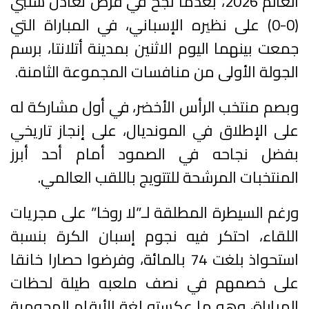
العالم 2026، بعدما نجح في فرض تعادل سلبي
(0-0) على نظيره الإسباني، في المباراة التي
جمعت بينهما اليوم الاثنين بمدينة أتلانتا، برسم
الجولة الأولى من منافسات المجموعة الثامنة.
وبصم منتخب الرأس الأخضر، في أول مشاركة له
على الإطلاق في المونديال، على إنجاز تاريخي
بفضل نجاحه في الصمود أمام أحد أبرز
المنتخبات المرشحة للتتويج باللقب العالمي.
ورغم السيطرة المطلقة لـ”لا روخا” على مجريات
اللقاء، احتكر فيه نجوم إسبان الكرة بنسبة
استحواذ بلغت 74 بالمائة، وفرضوا حصارا خانقا
على خصمهم في نصف ملعبه طيلة لحظات
المباراة، وهو ما عكسته لغة الأرقام الهجومية