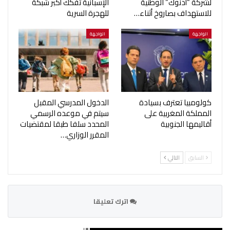
لشركة “أدنوك” الوطنية
الإسبانية تفكك أكبر شبكة
للاستهداف بصاروخ أثناء…
للهجرة السرية
الواجهة
الواجهة
كولومبيا تعترف بسيادة
الدخول المدرسي المقبل
المملكة المغربية على
سیتم في موعده الرسمي
أقاليمها الجنوبية
المحدد سلفا طبقا لمقتضیات
المقرر الوزاري…
السابق
التالي
اترك تعليقا