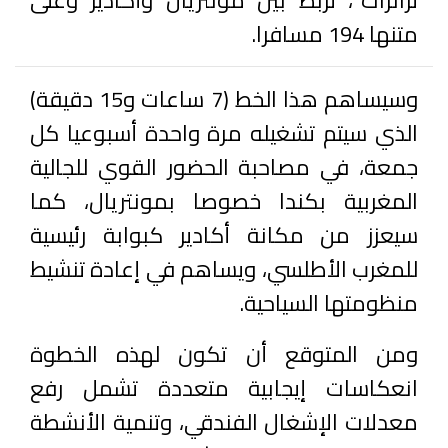
ترانزات”، تربط بين مونتريال وأكادير وعلى
متنها 194 مسافرا.
وسيساهم هذا الخط (7 ساعات و15 دقيقة)
الذي سيتم تشغيله مرة واحدة أسبوعيا كل
جمعة، في مصاحبة الحضور القوي للجالية
المغربية بكندا خصوصا بمونتريال، كما
سيعزز من مكانة أكادير كبوابة رئيسية
للمغرب الأطلسي، ويساهم في إعادة تنشيط
منظومتها السياحية.
ومن المتوقع أن تكون لهذه الخطوة
انعكاسات إيجابية متعددة تشمل رفع
معدلات الإشغال الفندقي، وتنمية الأنشطة