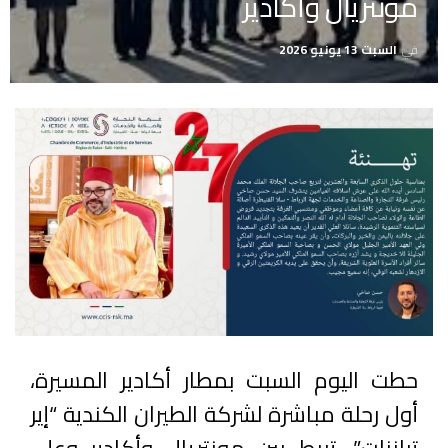
مونتريال وأكادير
في
السبت 13 يونيو 2026
حطت اليوم السبت بمطار أكادير المسيرة،
أول رحلة مباشرة لشركة الطيران الكندية “إير