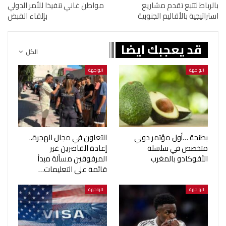
بالرباط لتتبع تقدم مشاريع
مواطن غاني تنفيذا للأمر الدولي
استراتيجية بالأقاليم الجنوبية
بإلقاء القبض
قد يعجبك ايضا
الكل
الواجهة
الواجهة
بطنجة …أول مؤتمر دولي
التعاون في مجال الهجرة..
متخصص في سلسلة
إعادة القاصرين غير
الأفوكادو بالمغرب
المرفوقين مسألة مبدأ
قائمة على التعليمات…
الواجهة
الواجهة