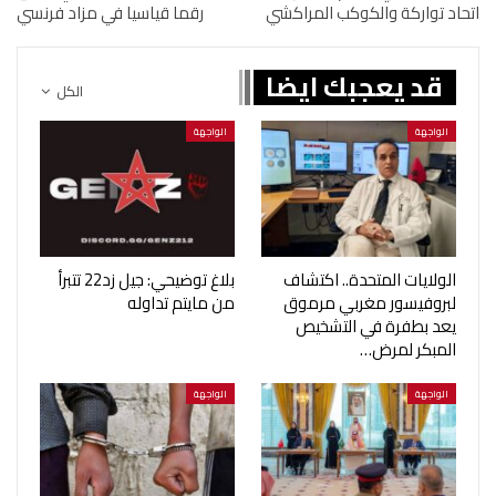
اتحاد تواركة والكوكب المراكشي
رقما قياسيا في مزاد فرنسي
قد يعجبك ايضا
الكل
الواجهة
الواجهة
الولايات المتحدة.. اكتشاف
بلاغ توضيحي: جيل زد22 تتبرأ
لبروفيسور مغربي مرموق
من مايتم تداوله
يعد بطفرة في التشخيص
المبكر لمرض…
الواجهة
الواجهة