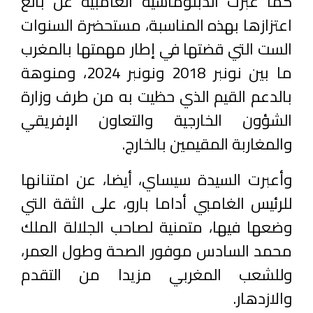
كما عبرت الدبلوماسية الغامبية عن بالغ
اعتزازها بهذه المناسبة، مستحضرة السنوات
الست التي قضتها في إطار مهمتها بالمغرب
ما بين نونبر 2018 ونونبر 2024، ومنوهة
بالدعم القيم الذي حظيت به من طرف وزارة
الشؤون الخارجية والتعاون الإفريقي
والمغاربة المقيمين بالخارج.
وأعبرت السيدة سيساي، أيضا، عن امتنانها
للرئيس الغامبي أداما بارو، على الثقة التي
وضعها فيها، متمنية لصاحب الجلالة الملك
محمد السادس موفور الصحة وطول العمر،
وللشعب المغربي مزيدا من التقدم
والازدهار.