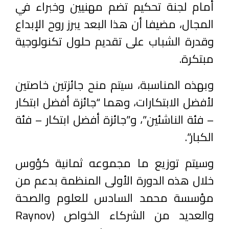
أمام لجنة تحكيم تضم مهنيين وخبراء في
المجال، مضيفا أن هذا البعد يبرز روح الإبداع
وقدرة الشباب على تقديم حلول تكنولوجية
مبتكرة.
وبهذه المناسبة، سيتم منح جائزتين خاصتين
لأفضل الابتكارات، وهما “جائزة أفضل ابتكار
– فئة الناشئين”، و”جائزة أفضل ابتكار – فئة
الكبار”.
وسيتم توزيع ما مجموعه ثمانية كؤوس
خلال هذه الدورة الأولى المنظمة بدعم من
مؤسسة محمد السادس للعلوم والصحة
والعديد من الشركاء الخواص (Raynov