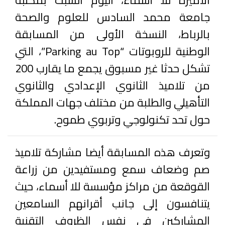
الأميرة للا أسماء، اليوم السبت بمكتبة
جامعة محمد السادس للعلوم والصحة
بالرباط، النسخة الأولى من المسابقة
الوطنية للروبوتات “Parking au Top”، التي
تشكل حدثا غير مسبوق يجمع ما يقارب 200
من تلاميذ الثانوي الإعدادي والثانوي
التأهيلي والطلبة من مختلف جهات المملكة
حول تحد تكنولوجي وتربوي طموح.
وتعرف هذه المسابقة أيضا مشاركة تلاميذ
صم وضعاف سمع ومستفيدين من زراعة
القوقعة من مراكز مؤسسة للا أسماء، حيث
يتنافسون إلى جانب أقرانهم السامعين
المشاركين في نفس الظروف التقنية