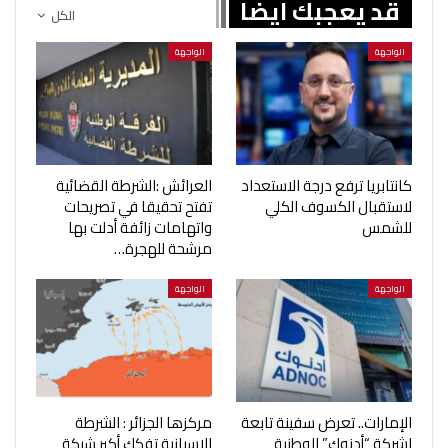
قد يعجبك ايضا
الكل
الواجهة
الواجهة
كانتابريا ترفع درجة الاستعداد
العرائش :الشرطة القضائية
لاستقبال الكسوف الكلي
تفتح تحقيقا في تصريحات
للشمس
واتهامات زائفة أدلت بها
مرشحة للهجرة…
الواجهة
الواجهة
الإمارات.. تعرض سفينة تابعة
مركزها الجزائر : الشرطة
لشركة “أدنوك” الوطنية
الإسبانية تفكك أكبر شبكة