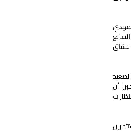
لمهدي
لسابع
ن عشاق
الصعيد
رزا أن
تظارات
تثمرين