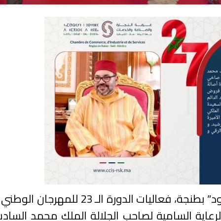
افتتحت مساء اليوم الجمعة بفضاء “برج دار البارود” بطنجة، فعاليات الدورة الـ
لرعاية السامية لصاحب الجلالة الملك محمد الساد