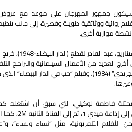
، سيكون جمهور المهرجان على موعد مع عروض 
ام روائية ووثائقية طويلة وقصيرة، إلى جانب تنظيم
نشطة موازية أخرى.
وجرى خلال هذا الحفل تكريم المخرج وكاتب السيناريو، ع
لعليا للسينما ببولونيا سنة 1975، الذي أخرج العديد من الأعمال السينمائية والبرامج ا
منها “الصمت والكلمة” (1980)، و”ربيع والفن التجريدي” (1984)، وفيلم “حب في الدار البي
لممثلة فاطمة لوكيلي، التي سبق أن اشتغلت كص
بالشركة الوطنية للإذاعة والتلفزة، قبل ان تنتقل إلى
الأفلام التلفزيونية، مثل “نساء ونساء”، و”