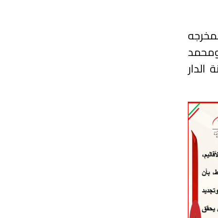
لم افتتاح الدورة الـ 23 للمهرجان، وهو فيلم “شمس الربيع” (1969)، لمخرجه
ومحمد
ة الدار