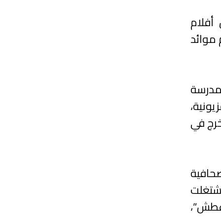
أفلام
 موائد
بد القادر لقطع (الدار البيضاء-1948)، خريج مدرسة
لتلفزيونية،
ضاء” الذي خرج في
حافية
 إذاعة ميدي 1، ثم إلى القناة الثانية 2M، كما اشتغلت
عطش”،