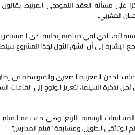
زا على مسألة العقد النموذجي المرتبط بقانون ا
نان المغربي.
زير الضوء على مشروع 150 قاعة سينمائية، الذي لقي دينامية إيجابية لدى المستث
، مع الإشارة إلى أن الشق الأول لهذا المشروع سين
ختلف المدن المغربية الصغرى والمتوسطة في إطار
 تذكرة السينما، لتعزيز الولوج إلى القاعات السي
المسابقات الرسمية الأربع، وهي مسابقة الفيلم ا
م الوثائقي الطويل، ومسابقة “فيلم المدارس”.