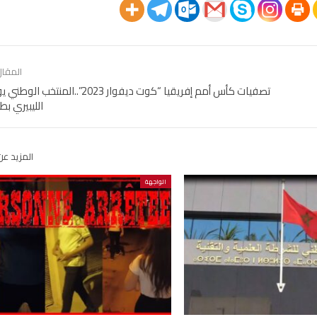
المقال
تصفيات كأس أمم إفريقيا “كوت ديفوار 2023”..الم
الليبيري ب
المزيد عن
الواجهة