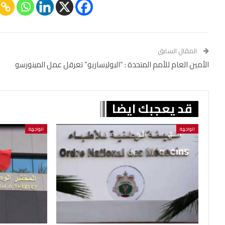
المقال السابق
الأمين العام للأمم المتحدة : “البوليساريو” تعرقل عمل المينورسو
قد يعجبك ايضا
الواجهة
الواجهة