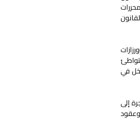
حررات
لقانون
رزازات
متواطئ
دخل في
رة إلى
 وعقود