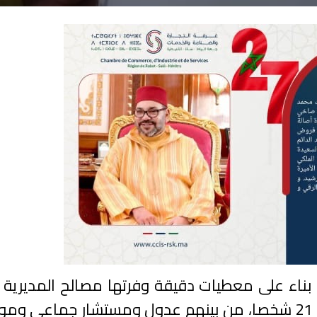
 بناء على معطيات دقيقة وفرتها مصالح المديرية 
لمراقبة التراب الوطني، اليوم الاثنين، من توقيف 21 شخصا، من بينهم عدول ومستشار جم