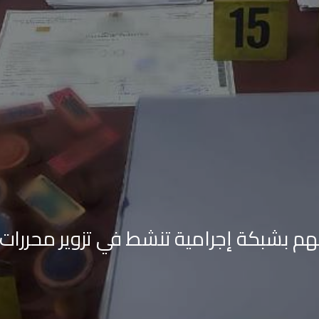
ارتباطهم بشبكة إجرامية تنشط في تزوير محر