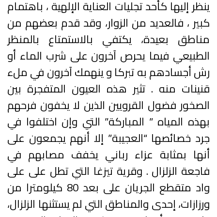
ينظر إليها كأحد تجليات العناية الإلهية ، باهتمام
كبير ، فالعديد من الزوار، وقد قدم بعضهم من
مناطق بعيدة، يكتفي بالاستمتاع بالمنظر
الطبيعي فيما يحرص آخرون على شرب الماء أو
رش أجسادهم به تبركا و ينهمك آخرون في ملء
قنينات منه . تثير هذه العيون المتفجرة بين
الصخور فضول القرويين الذين لا يخفون فرحهم
بهذه المياه ” المباركة” التي وإن اختلفوا في
جرد خصائصها “العجيبة” إلا أنهم يجمعون على
أنها بمثابة عزاء رباني يخفف مصابهم في
فاجعة الزلزال . وقرية تيزغا التي تطل على على
واد متقطع الجريان على بعد 80 كيلومترا من
ورزازات، إحدى والمناطق التي لم يستثنها الزلزال،