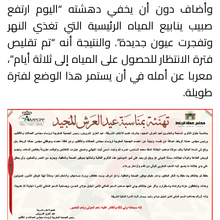
وأضاف دون أن يخفي دهشته “اليوم ارتفع
صبيب ينابيع المياه الرئيسية التي تغذي النهر
وتفجرت عيون جديدة”. والنتيجة أنه “تم تقليص
فترة الانتظار للحصول على المياه إلى ثلاثة أيام”،
معربا عن أمله في أن يستمر هذا الوضع لفترة
طويلة.