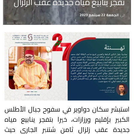
تفجر ينابيع مياه جديدة عقب الزلزال
في
الجمعة 22 سبتمبر 2023
استبشر سكان دواوير في سفوح جبال الأطلس
الكبير بإقليم ورزازات، خيرا بتفجر ينابيع مياه
جديدة عقب زلزال ثامن شتنبر الجاري حيث