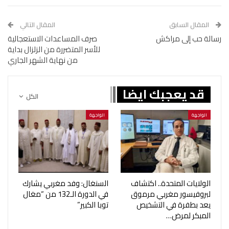
المقال السابق
المقال التالي
رسالة حب إلى مراكش
صرف المساعدات الاستعجالية
للأسر المتضررة من الزلزال بداية
من نهاية الشهر الجاري
قد يعجبك ايضا
الكل
الواجهة
الواجهة
الولايات المتحدة.. اكتشاف
السنغال: وفد مغربي يشارك
لبروفيسور مغربي مرموق
في الدورة الـ132 من “مغال
يعد بطفرة في التشخيص
توبا الكبير”
المبكر لمرض…