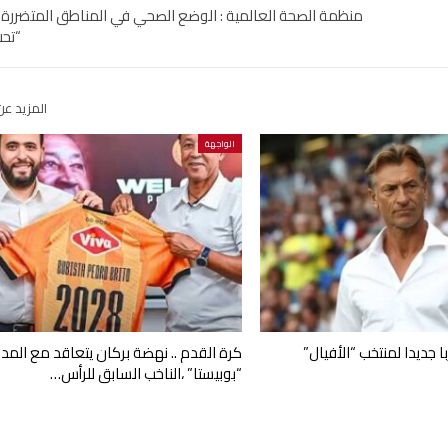
منظمة الصحة العالمية : الوضع الصحي في المناطق المتضررة م
“تح
المزيد عن
الواجهة
ا جديدا لمنتخب “الأفيال”
كرة القدم .. نهضة بركان يتعاقد مع المد
“بوبيستا” ،الناخب السابق للرأس…