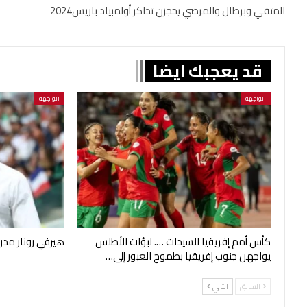
المتقي وبرطال والمرضي يحجزن تذاكر أولمبياد باريس2024
قد يعجبك ايضا
الواجهة
الواجهة
كأس أمم إفريقيا للسيدات …. لبؤات الأطلس
هيرفي رونار مدرب
يواجهن جنوب إفريقيا بطموح العبور إلى…
السابق
التالي