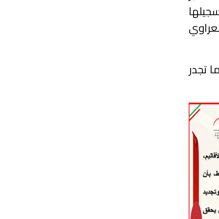
سجيلها
شعراوي
ا تجدر