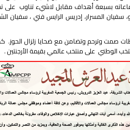
ق دفاعاته بسبعة أهداف مقابل لاشيء تناوب على ت
 سفيان المسرار، إدريس الرايس فني ، سفيان ال
حظات صمت وترحم وتضامن مع ضحايا زلزال الحوز. كم
نتخب الوطني على منتخب عالمي بقيمة الأرجنتين .