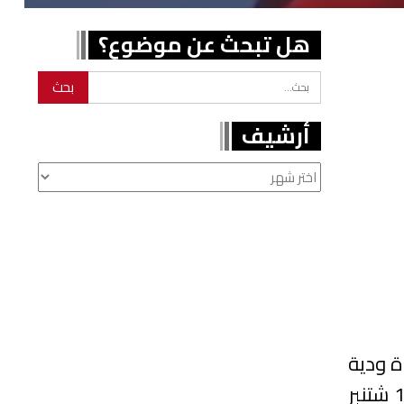
هل تبحث عن موضوع؟
أرشيف
أرشيف
ة ودية
إعدادية للمنافسات القادمة بمركز محمد السادس بالمعمورة- سلا مساء يوم البارحة الخميس 14 شتنبر