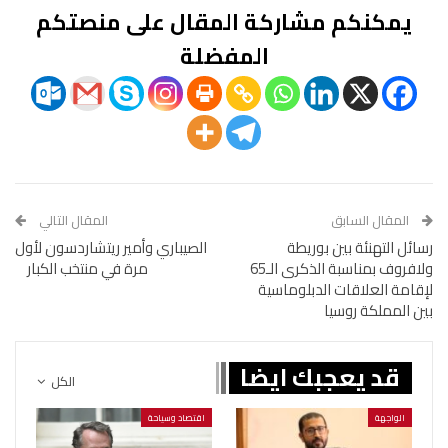
يمكنكم مشاركة المقال على منصتكم
المفضلة
المقال السابق
المقال التالي
رسائل التهنئة بين بوريطة
الصيباري وأمير ريتشاردسون لأول
ولافروف بمناسبة الذكرى الـ65
مرة في منتخب الكبار
لإقامة العلاقات الدبلوماسية
بين المملكة روسيا
قد يعجبك ايضا
الكل
الواجهة
اقتصاد وسياحة