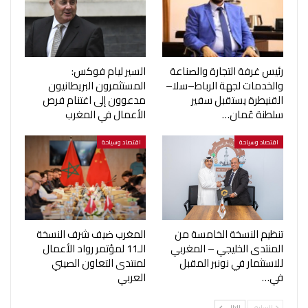
رئيس غرفة التجارة والصناعة
السير ليام فوكس:
والخدمات لجهة الرباط–سلا–
المستثمرون البريطانيون
القنيطرة يستقبل سفير
مدعوون إلى اغتنام فرص
سلطنة عُمان…
الأعمال في المغرب
اقتصاد وسياحة
اقتصاد وسياحة
تنظيم النسخة الخامسة من
المغرب ضيف شرف النسخة
المنتدى الخليجي – المغربي
الـ11 لمؤتمر رواد الأعمال
للاستثمار في نونبر المقبل
لمنتدى التعاون الصيني
في…
العربي
السابق
التالي