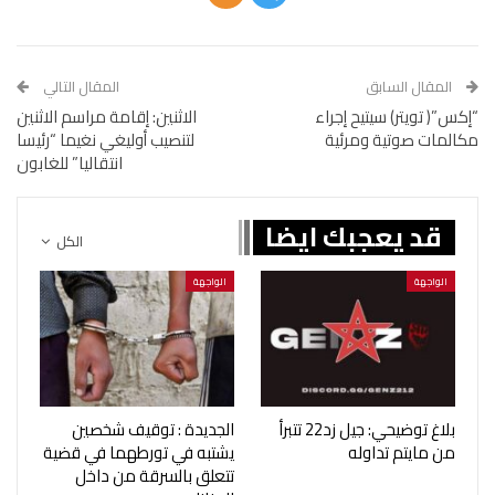
المقال السابق
المقال التالي
“إكس”( تويتر) سيتيح إجراء
الاثنين: إقامة مراسم الاثنين
مكالمات صوتية ومرئية
لتنصيب أوليغي نغيما “رئيسا
انتقاليا” للغابون
قد يعجبك ايضا
الكل
الواجهة
الواجهة
بلاغ توضيحي: جيل زد22 تتبرأ
الجديدة : توقيف شخصين
من مايتم تداوله
يشتبه في تورطهما في قضية
تتعلق بالسرقة من داخل