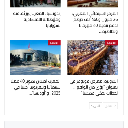
المركز السينمائي المغربي:
إندونسيا.. المغرب يبرز ثفافته
26 مليون و460 ألف درهم
ومؤهلاته الاقتصادية
لدعم تنظيم 40 مهرجانا
بسورابايا
وتظاهرة…
الواجهة
الواجهة
الصويرة: معرض فوتوغرافي
المغرب احتضن تصوير 48 عملا
بعنوان “رؤى من الواقع…
سينمائيا وتلفزيونيا أجنبيا في
لحظات تحكي قصصنا”
2025.. و”أوديسا”…
السابق
التالي