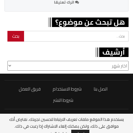
اترك تعليقا
هل تبحث عن موضوع؟
أرشيف
أرشيف
اتصل بنا
شروط الاستخدام
فريق العمل
شروط النشر
يستخدم هذا الموقع ملفات تعريف الارتباط لتحسين تجربتك. نفترض أنك
© 2026 - مغربنا24 - Maghribona24.
موافق على ذلك، ولكن يمكنك إلغاء الاشتراك إذا رغبت في ذلك.
كل الحقوق محفوظة.