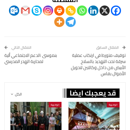
المقال السابق
المقال التالي
توقيف متورط في ارتكاب عملية
بنموسى :الدعم الاجتماعي ألية
سرقة تحت التهديد بالسلاح
لمحاربة الهدر المدرسي
الأبيض من داخل وكالتين لتحويل
الأموال بفاس
قد يعجبك ايضا
الكل
الواجهة
الواجهة