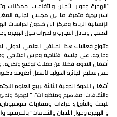
“الهجرة وحوار الأديان والثقافات: ممكنات وت
استراتيجية مثمرة، ما بين مجلس الجالية المغرب
الإنسانية الرباط ومركز ابن خلدون لدراسات 
العلمي وتبادل التجارب والخبرات حول الهجرة وحوا
وتتوزع فعاليات هذا الملتقى العلمي الدولي ال
وخارجه، على جلسة افتتاحية ودرس افتتاحي
أشغال الندوة، فضلا عن حفلات توقيع وتكريم، و
حفل تسليم الجائزة الدولية لأفضل أطروحة دكتورا
أشغال الندوة الدولية الثالثة لربيع العلوم ال
والثقافات: مفاهيم ومنظورات”، “الهجرة وتدبير 
للبحث والتأويل: قراءات ومقاربات سوسيوتاريخي
و”الهجرة وحوار الأديان والثقافات” بالفرنسية و