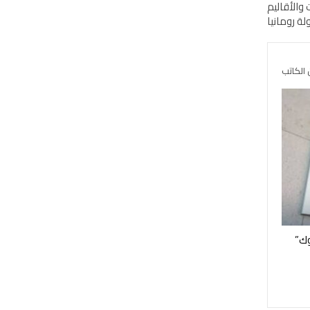
والأقاليم
ة رومانيا
 الكاتب
وك”