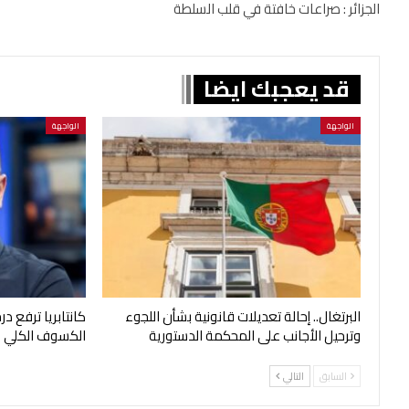
الجزائر : صراعات خافتة في قلب السلطة
قد يعجبك ايضا
الواجهة
الواجهة
البرتغال.. إحالة تعديلات قانونية بشأن اللجوء
كانتابريا ترفع د
وترحيل الأجانب على المحكمة الدستورية
الكسوف الكلي
السابق
التالي