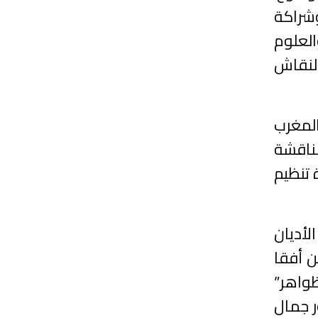
وشراكة
العلوم
النقاش
المغرب
ناقشة
 تنظيم
لأديان
ن أفقا
ظواهر”
ر جمال