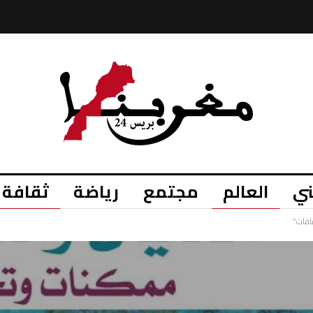
ي
العالم
مجتمع
رياضة
ثقافة
افات”