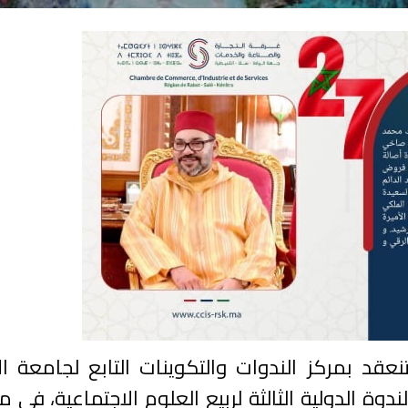
نعقد بمركز الندوات والتكوينات التابع لجامعة ال
و13 و14 ماي 2023، فعاليات الندوة الدولية الثالثة لربيع العلوم الاجتماعية،